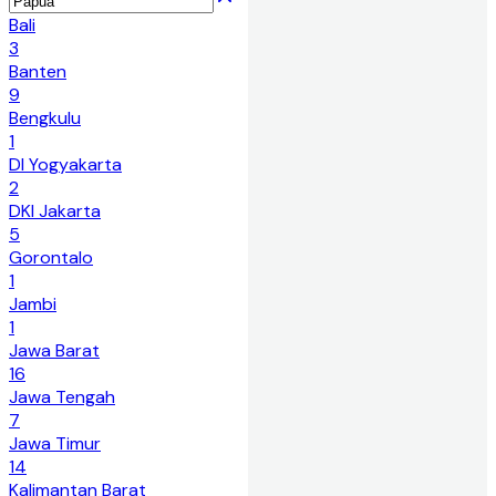
Bali
3
Banten
9
Bengkulu
1
DI Yogyakarta
2
DKI Jakarta
5
Gorontalo
1
Jambi
1
Jawa Barat
16
Jawa Tengah
7
Jawa Timur
14
Kalimantan Barat