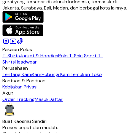
gerai yang tersebar di seluruh Indonesia, termasuk di
Jakarta, Surabaya, Bali, Medan, dan berbagai kota lainnya.
Pakaian Polos
T-Shirts
Jacket & Hoodies
Polo T-Shirt
Sport T-
Shirts
Headwear
Perusahaan
Tentang Kami
Karir
Hubungi Kami
Temukan Toko
Bantuan & Panduan
Kebijakan Privasi
Akun
Order Tracking
Masuk
Daftar
Buat Kaosmu Sendiri
Proses cepat dan mudah.