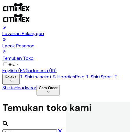
Layanan Pelanggan
Lacak Pesanan
Temukan Toko
id
English
(
EN
)
Indonesia
(
ID
)
T-Shirts
Jacket & Hoodies
Polo T-Shirt
Sport T-
Koleksi
Shirts
Headwear
Cara Order
Temukan toko kami