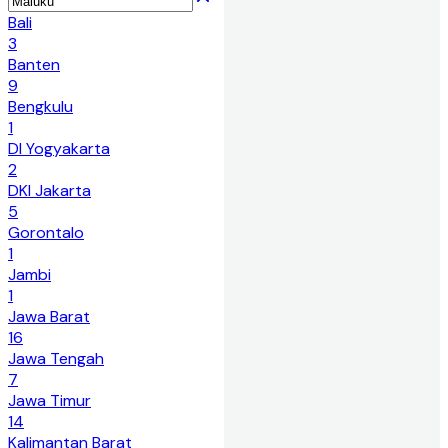
Bali
3
Banten
9
Bengkulu
1
DI Yogyakarta
2
DKI Jakarta
5
Gorontalo
1
Jambi
1
Jawa Barat
16
Jawa Tengah
7
Jawa Timur
14
Kalimantan Barat