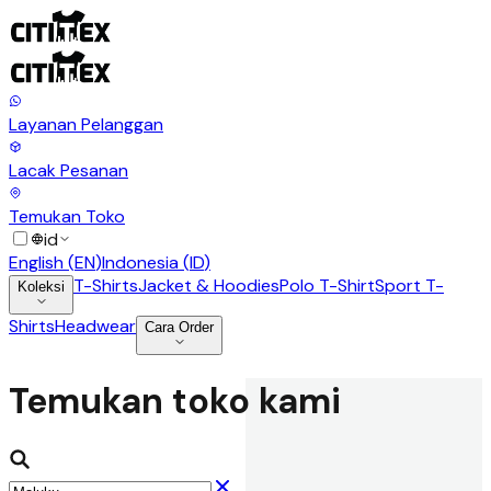
Layanan Pelanggan
Lacak Pesanan
Temukan Toko
id
English
(
EN
)
Indonesia
(
ID
)
T-Shirts
Jacket & Hoodies
Polo T-Shirt
Sport T-
Koleksi
Shirts
Headwear
Cara Order
Temukan toko kami