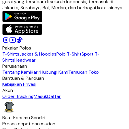
gerai yang tersebar di seluruh Indonesia, termasuk di
Jakarta, Surabaya, Bali, Medan, dan berbagai kota lainnya.
Pakaian Polos
T-Shirts
Jacket & Hoodies
Polo T-Shirt
Sport T-
Shirts
Headwear
Perusahaan
Tentang Kami
Karir
Hubungi Kami
Temukan Toko
Bantuan & Panduan
Kebijakan Privasi
Akun
Order Tracking
Masuk
Daftar
Buat Kaosmu Sendiri
Proses cepat dan mudah.