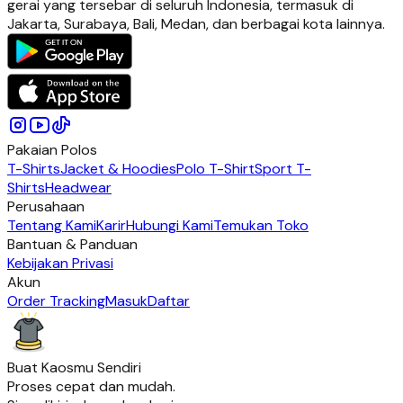
gerai yang tersebar di seluruh Indonesia, termasuk di
Jakarta, Surabaya, Bali, Medan, dan berbagai kota lainnya.
Pakaian Polos
T-Shirts
Jacket & Hoodies
Polo T-Shirt
Sport T-
Shirts
Headwear
Perusahaan
Tentang Kami
Karir
Hubungi Kami
Temukan Toko
Bantuan & Panduan
Kebijakan Privasi
Akun
Order Tracking
Masuk
Daftar
Buat Kaosmu Sendiri
Proses cepat dan mudah.