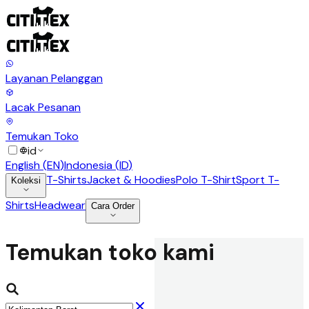
Layanan Pelanggan
Lacak Pesanan
Temukan Toko
id
English
(
EN
)
Indonesia
(
ID
)
T-Shirts
Jacket & Hoodies
Polo T-Shirt
Sport T-
Koleksi
Shirts
Headwear
Cara Order
Temukan toko kami