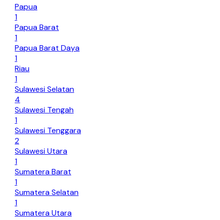
Papua
1
Papua Barat
1
Papua Barat Daya
1
Riau
1
Sulawesi Selatan
4
Sulawesi Tengah
1
Sulawesi Tenggara
2
Sulawesi Utara
1
Sumatera Barat
1
Sumatera Selatan
1
Sumatera Utara