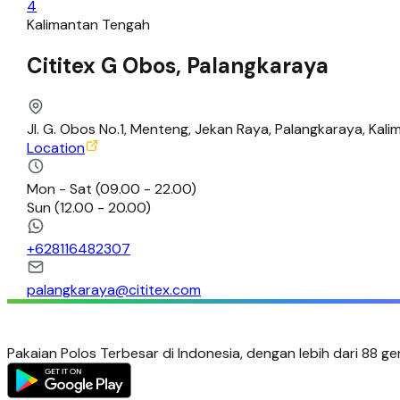
4
Kalimantan Tengah
Cititex G Obos, Palangkaraya
Jl. G. Obos No.1, Menteng, Jekan Raya, Palangkaraya, Ka
Location
Mon - Sat
(
09.00 - 22.00
)
Sun
(
12.00 - 20.00
)
+
628116482307
palangkaraya@cititex.com
Pakaian Polos Terbesar di Indonesia, dengan lebih dari 88 ge