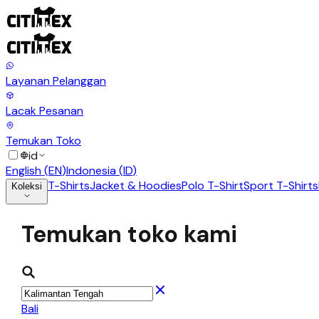
Layanan Pelanggan
Lacak Pesanan
Temukan Toko
id
English
(
EN
)
Indonesia
(
ID
)
T-Shirts
Jacket & Hoodies
Polo T-Shirt
Sport T-Shirts
Koleksi
Temukan toko kami
Bali