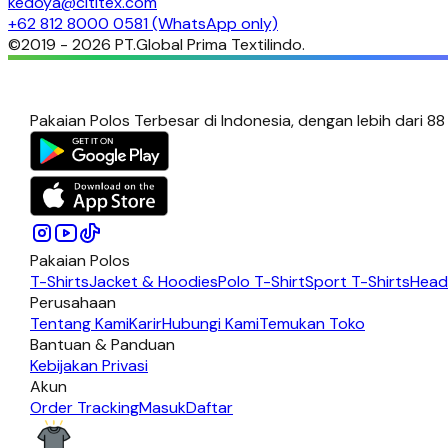
kedoya@cititex.com
+62 812 8000 0581 (WhatsApp only)
©2019 -
2026
PT.Global Prima Textilindo.
Pakaian Polos Terbesar di Indonesia, dengan lebih dari 88
Pakaian Polos
T-Shirts
Jacket & Hoodies
Polo T-Shirt
Sport T-Shirts
Head
Perusahaan
Tentang Kami
Karir
Hubungi Kami
Temukan Toko
Bantuan & Panduan
Kebijakan Privasi
Akun
Order Tracking
Masuk
Daftar