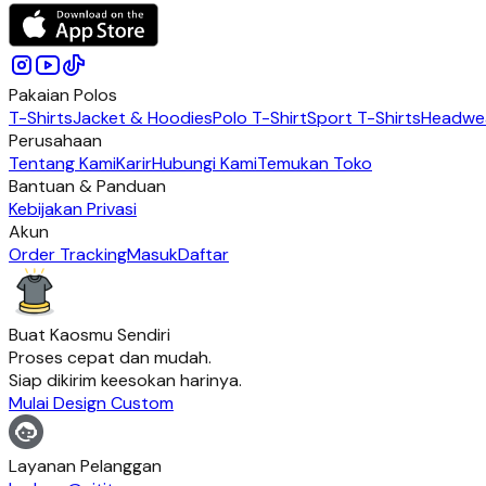
Pakaian Polos
T-Shirts
Jacket & Hoodies
Polo T-Shirt
Sport T-Shirts
Headwe
Perusahaan
Tentang Kami
Karir
Hubungi Kami
Temukan Toko
Bantuan & Panduan
Kebijakan Privasi
Akun
Order Tracking
Masuk
Daftar
Buat Kaosmu Sendiri
Proses cepat dan mudah.
Siap dikirim keesokan harinya.
Mulai Design Custom
Layanan Pelanggan