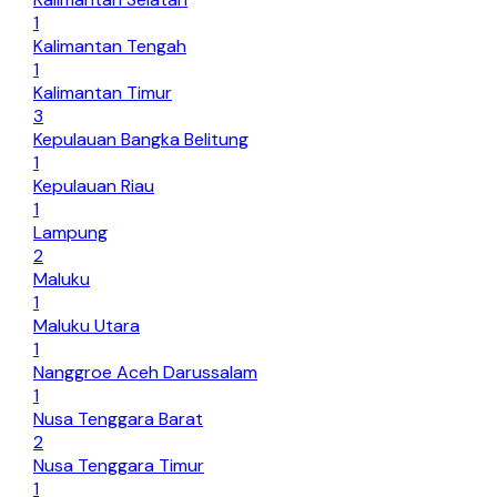
1
Kalimantan Tengah
1
Kalimantan Timur
3
Kepulauan Bangka Belitung
1
Kepulauan Riau
1
Lampung
2
Maluku
1
Maluku Utara
1
Nanggroe Aceh Darussalam
1
Nusa Tenggara Barat
2
Nusa Tenggara Timur
1