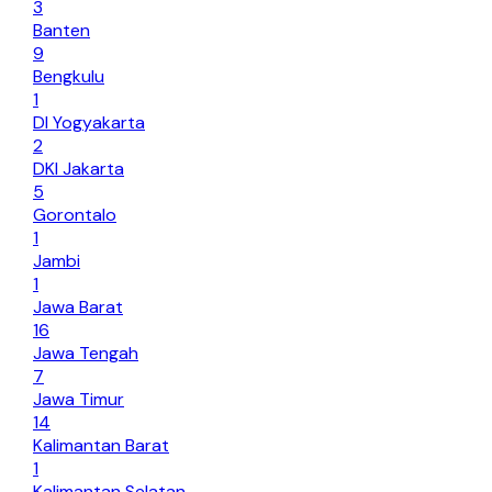
3
Banten
9
Bengkulu
1
DI Yogyakarta
2
DKI Jakarta
5
Gorontalo
1
Jambi
1
Jawa Barat
16
Jawa Tengah
7
Jawa Timur
14
Kalimantan Barat
1
Kalimantan Selatan