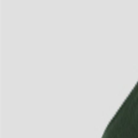
3
/
4