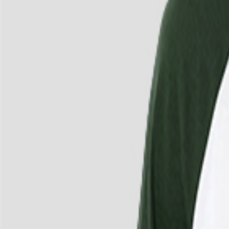
4
/
4