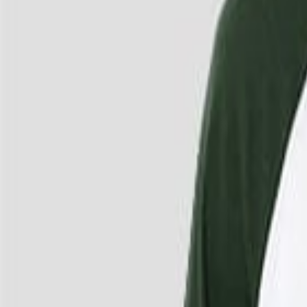
4
/
4