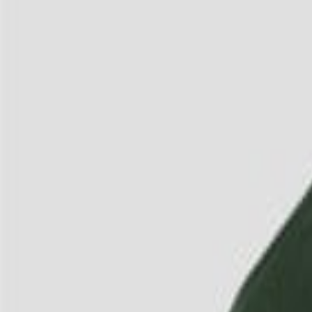
3
/
4