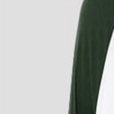
4
/
4