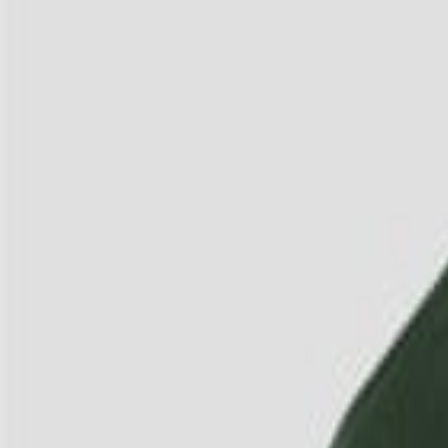
3
/
4